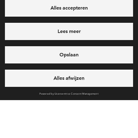
Ja, ik wil mij aanmelden
Heb je een vraag en wil je direct antwoord? Bel ons op
088
7122050
6 dagen per week beschikbaar (behalve tijdens
feestdagen)
vandaag gesloten, maandag zijn we vanaf
09:00 uur weer
bereikbaar
via telefoon
Cookies
Over BPD
Disclaimer