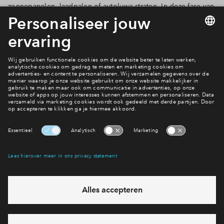
zonnepanelen, laadpalen of autoluwe straten. In deze fase van
het project ligt nog niet vast welke maatregelen precies
worden toegepast. Zodra er meer duidelijk is, lees je op deze
pagina welke duurzame keuzes worden gemaakt en wat dat
betekent voor jouw woning.
Wonen in Waterwijk?
Bekijk het woningaanbod
Interesse? Meld je dan snel aan
Hiermee blijf je op de hoogte van het belangrijkste nieuws en
eventuele projecten
Ja, ik wil mij aanmelden