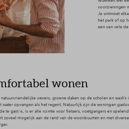
iedereen wel ee
voorzieningen m
Je ontmoet elka
het park of op h
een van vele de 
mfortabel wonen
t natuurvriendelijke oevers, groene daken op de scholen en wadi’s i
ater opvangen als het regent. Natuurlijk zijn de woningen gaslo
e te gast is, is er alle ruimte voor fietsers, voetgangers en spelen
rt zoveel mogelijk aan de rand van de woonbuurten en met diverse
rger.