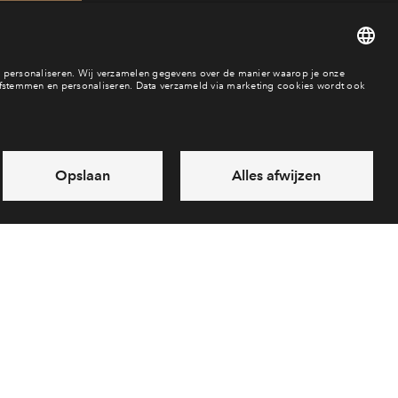
50
es
Over BPD
Disclaimer
Privacy statement
Klachten