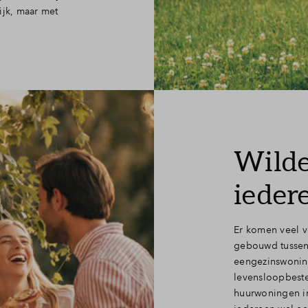
ijk, maar met
Wilder
ieder
Er komen veel v
gebouwd tussen 
eengezinswoning
levensloopbest
huurwoningen in 