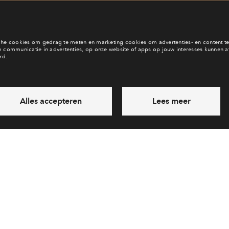
eb je een vraag en wil je direct antwoord? Bel ons op
088 71220
6 dagen per week beschikbaar (behalve tijdens feestdagen)
vandaag van
09:00 - 18:00 uur
via chat en telefoon
Laat een bericht achter
Veelgestelde vragen
Cooki