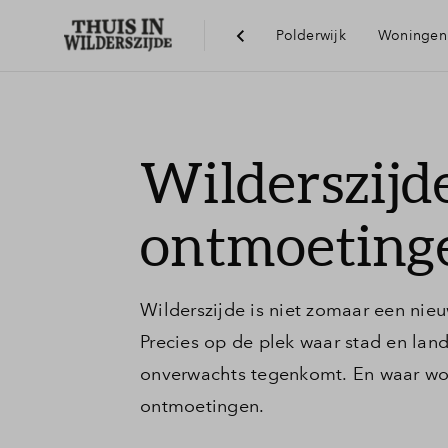
Polderwijk
Woningen
Ber
Wilderszijd
Voo
ontmoeting
Visi
Wilderszijde is niet zomaar een nie
Precies op de plek waar stad en lan
onverwachts tegenkomt. En waar wo
ontmoetingen.