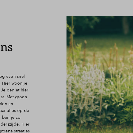
Toewijzing
Contact
ens
nog even snel
. Hier woon je
Je geniet hier
aar. Met groen
elen en
aar alles op de
r ben je zo.
lderszijde. Hier
roene straatjes