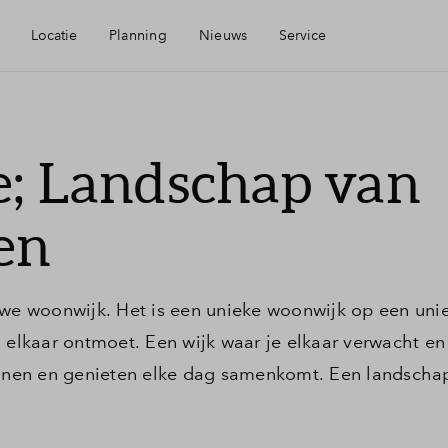
Locatie
Planning
Nieuws
Service
eikbaarheid
Mijn Eigen Huis
e; Landschap van
rzieningen
Financiele check
en
e
Financiering
uwe woonwijk. Het is een unieke woonwijk op een unie
Woning kopen
d elkaar ontmoet. Een wijk waar je elkaar verwacht en
nen en genieten elke dag samenkomt. Een landscha
Veelgestelde vragen