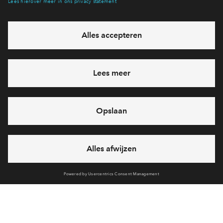
Hiermee blijf je op de hoogte van het belangrijkste nieuws en
eventuele projecten
Ja, ik wil mij aanmelden
Heb je een vraag en wil je direct antwoord? Bel ons op
088
7122050
6 dagen per week beschikbaar (behalve tijdens
feestdagen)
vandaag van
10:00 - 13:00 uur
via chat en telefoon
Cookies
Over BPD