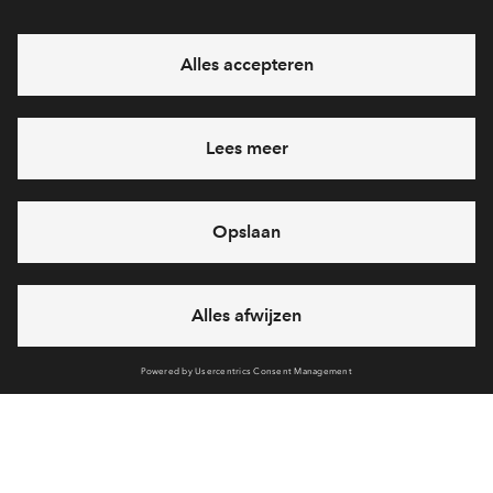
Model akte van levering
19 jan 26
Juridische situatietekening
19 jan 26
Concept Aannemingsovereenkomst
3 feb 26
Concept Koopovereenkomst
13 feb 26
Garantie
Woningborg Garantie- en waarborgregeling
bijlage[n]
19 jan 26
Woningborg Garantie- en waarborgregeling
algemene voorwaarden
27 jan 26