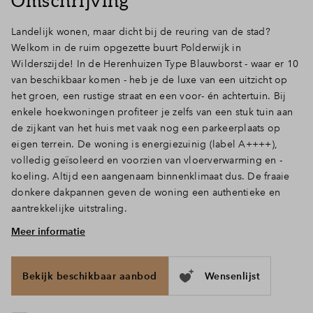
Omschrijving
Inloggen
Landelijk wonen, maar dicht bij de reuring van de stad?
Welkom in de ruim opgezette buurt Polderwijk in
Wilderszijde! In de Herenhuizen Type Blauwborst - waar er 10
van beschikbaar komen - heb je de luxe van een uitzicht op
het groen, een rustige straat en een voor- én achtertuin. Bij
enkele hoekwoningen profiteer je zelfs van een stuk tuin aan
de zijkant van het huis met vaak nog een parkeerplaats op
eigen terrein. De woning is energiezuinig (label A++++),
volledig geïsoleerd en voorzien van vloerverwarming en -
koeling. Altijd een aangenaam binnenklimaat dus. De fraaie
donkere dakpannen geven de woning een authentieke en
aantrekkelijke uitstraling.
Meer informatie
Ruimte en licht op de begane grond
Kom binnen in de hal die ruimte biedt voor een garderobe
en toilet. Stap de royale woonkamer in en zie het daglicht via
Bekijk beschikbaar aanbod
Wensenlijst
de grote ramen naar binnen vallen. Je loopt zo de heerlijke
tuin in, waardoor binnen en buiten naadloos in elkaar