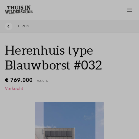
TERUG
Herenhuis type
Blauwborst #032
€ 769.000
v.o.n.
Verkocht