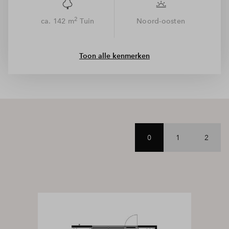
2
ca. 142 m
Tuin
Noord-oosten
Toon alle kenmerken
0
1
2