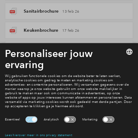
Sanitairbrochure
13 feb 26
Keukenbrochure
17 feb 26
Verkooptekening berging
19 jan 26
Optietekening
19 jan 26
Projectinformatie
Situatietekening
2 feb 26
Juridisch